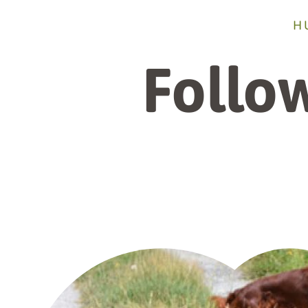
H
Follo